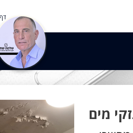
דף 
קי מים