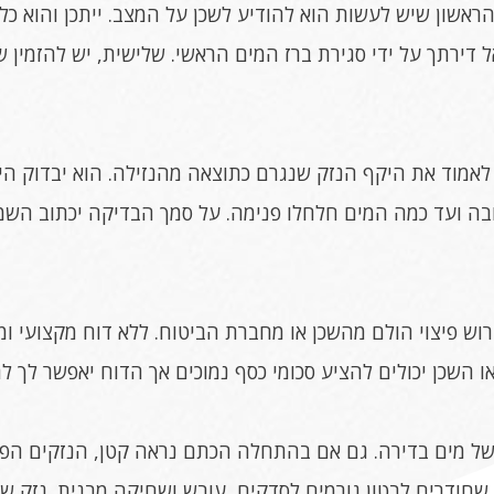
אשון שיש לעשות הוא להודיע לשכן על המצב. ייתכן והוא כלל
 דירתך על ידי סגירת ברז המים הראשי. שלישית, יש להזמין ש
לאמוד את היקף הנזק שנגרם כתוצאה מהנזילה. הוא יבדוק היכ
בה ועד כמה המים חלחלו פנימה. על סמך הבדיקה יכתוב השמ
וש פיצוי הולם מהשכן או מחברת הביטוח. ללא דוח מקצועי ומהי
 השכן יכולים להציע סכומי כסף נמוכים אך הדוח יאפשר לך לה
של מים בדירה. גם אם בהתחלה הכתם נראה קטן, הנזקים הפנ
שחודרים לבטון גורמים לסדקים, עובש ושחיקה מבנית. נזק ש